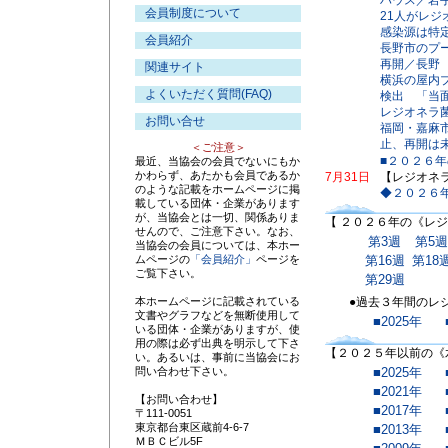
ハウス／岩
会員制度について
21人がレ
感染源は特
会員紹介
長野市のプ
再開／長野
関連サイト
横浜の屋内
よくいただく質問(FAQ)
検出 「当
レジオネラ
お問い合せ
福岡・嘉麻
止、再開は
＜ご注意＞
■２０２６
最近、当協会の会員でないにもか
かわらず、あたかも会員であるか
7月31日
【レジオネ
のような記載をホームページに掲
◆２０２６年
載している団体・企業があります
が、当協会とは一切、関係ありま
【 ２０２６年の《レ
せんので、ご注意下さい。なお、
第3週
第5週
当協会の会員については、本ホー
ムページの
「会員紹介」
ページを
第16週
第18
ご覧下さい。
第29週
本ホームページに記載されている
●過去３年間のレジ
文書やグラフなどを無断使用して
■2025年
いる団体・企業がありますが、使
用の際は必ず出典を明示して下さ
【２０２５年以前の《
い。あるいは、事前に当協会にお
問い合わせ下さい。
■2025年
■2021年
【お問い合わせ】
■2017年
〒111-0051
東京都台東区蔵前4-6-7
■2013年
ＭＢＣビル5F