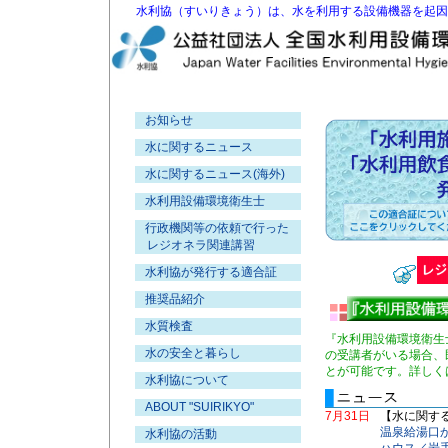
水利協（すいりきょう）は、水を利用する設備機器を起因
お知らせ
水に関するニュース
水に関するニュース(海外)
水利用設備環境衛生士
行政機関等の依頼で行った
レジオネラ関連講習
水利協が発行する適合証
推奨品紹介
水質検査
『水利用設備環境衛生
水の安全と暮らし
の受講者がいる場合、
とが可能です。詳しく
水利協について
ABOUT "SUIRIKYO"
7月31日
【水に関す
温泉給湯口
水利協の活動