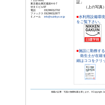
〒111-0051
証」
東京都台東区蔵前4-6-7
（上の写真）
ＭＢＣビル5F
電話 03(3863)2702
ファックス 03(3863)2877
■
水利用設備環境
Ｅメール
info@suirikyo.or.jp
をご覧下さい。
■
施設に勤務する
衛生士が在籍
細はココをクリ
掲載の記事・写真の無断転載を禁じます。©Copyright Japan Water Fac