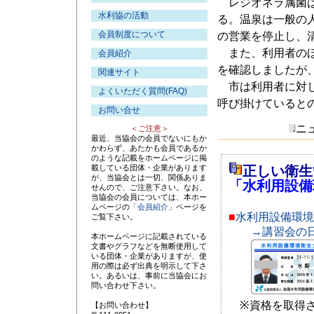
レジオネラ属菌は
水利協の活動
る。温泉は一般の
会員制度について
の営業を停止し、
また、利用者のほ
会員紹介
を確認しましたが
関連サイト
市は利用者に対し
よくいただく質問(FAQ)
呼び掛けていると
お問い合せ
ニュ
＜ご注意＞
最近、当協会の会員でないにもか
かわらず、あたかも会員であるか
のような記載をホームページに掲
載している団体・企業があります
正しい衛生
が、当協会とは一切、関係ありま
「水利用設備
せんので、ご注意下さい。なお、
当協会の会員については、本ホー
ムページの
「会員紹介」
ページを
■
水利用設備環境
ご覧下さい。
→講習会の
本ホームページに記載されている
文書やグラフなどを無断使用して
いる団体・企業がありますが、使
用の際は必ず出典を明示して下さ
い。あるいは、事前に当協会にお
問い合わせ下さい。
※資格を取得さ
【お問い合わせ】