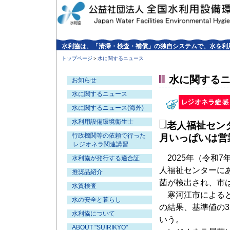
水利協は、「清掃・検査・補償」の独自システムで、水を利
トップページ
＞
水に関するニュース
水に関する
お知らせ
水に関するニュース
水に関するニュース(海外)
水利用設備環境衛生士
老人福祉セン
行政機関等の依頼で行った
月いっぱいは営
レジオネラ関連講習
2025年（令和7
水利協が発行する適合証
人福祉センターに
推奨品紹介
菌が検出され、市
水質検査
寒河江市によると
水の安全と暮らし
の結果、基準値の
水利協について
いう。
ABOUT "SUIRIKYO"