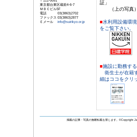
〒111-0051
証」
東京都台東区蔵前4-6-7
（上の写真）
ＭＢＣビル5F
電話 03(3863)2702
ファックス 03(3863)2877
■
水利用設備環境
Ｅメール
info@suirikyo.or.jp
をご覧下さい。
■
施設に勤務する
衛生士が在籍
細はココをクリ
掲載の記事・写真の無断転載を禁じます。©Copyright Japan Water Fac