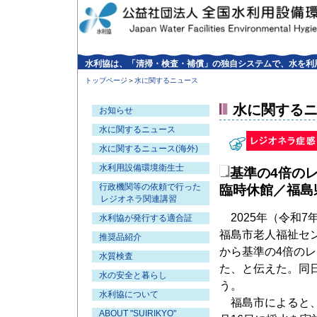
水利協は、「清掃・検査・補償」の独自システムで、水を利
トップページ
＞
水に関するニュース
水に関する
お知らせ
水に関するニュース
水に関するニュース(海外)
水利用設備環境衛生士
基準の4倍の
行政機関等の依頼で行った
臨時休館／福島
レジオネラ関連講習
2025年（令和7
水利協が発行する適合証
福島市老人福祉セ
推奨品紹介
から基準の4倍の
水質検査
た、と伝えた。同
水の安全と暮らし
う。
水利協について
福島市によると、
ABOUT "SUIRIKYO"