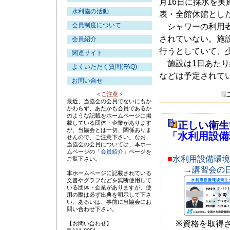
月16日に採水を実
水利協の活動
表・全館休館とし
会員制度について
シャワーの利用者
されていない。施
会員紹介
行うとしていて、
関連サイト
施設は1日あたり
よくいただく質問(FAQ)
などは予定されて
お問い合せ
＜ご注意＞
最近、当協会の会員でないにもか
かわらず、あたかも会員であるか
のような記載をホームページに掲
載している団体・企業があります
正しい衛生
が、当協会とは一切、関係ありま
「水利用設備
せんので、ご注意下さい。なお、
当協会の会員については、本ホー
ムページの
「会員紹介」
ページを
■
水利用設備環境
ご覧下さい。
→講習会の
本ホームページに記載されている
文書やグラフなどを無断使用して
いる団体・企業がありますが、使
用の際は必ず出典を明示して下さ
い。あるいは、事前に当協会にお
問い合わせ下さい。
※資格を取得さ
【お問い合わせ】