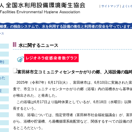
｜
サイトマップ
｜
よくい
補償」の独自システムで、水を利用する設備の衛生と利用者の安全を守っています
ース
水に関するニュース
外)
富田林市立コミュニティセンターかがりの郷、入浴設備の臨
った
2025年（令和7年）6月17日(火）、富田林市は、6月10日に実施され
査で、市立コミュニティセンターかがりの郷（浴場）内の浴槽水から基準
証
が検出された、と発表した。
この浴場は6月17日より臨時休業としているが、6月18日（水曜日）以
長するという。
現在、浴場については、指定管理者（富田林市社会福祉協議会）が、富
がら、浴槽や貯湯槽、ろ過機循環系統配管など、関係するすべての設備の
るところだという。