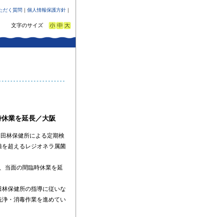
ただく質問
｜
個人情報保護方針
｜
文字のサイズ
。
時休業を延長／大阪
た富田林保健所による定期検
値を超えるレジオネラ属菌
降、当面の間臨時休業を延
田林保健所の指導に従いな
洗浄・消毒作業を進めてい