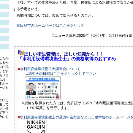
今後、すべての作業を終えた後、再度、保健所による水質検査で安全が
する予定という。
再開時期については、改めて知らせるとのこと。
富田林市のホームページはここをクリック
ニュース資料:2025年（令和7年）6月17日(金) 
)
正しい衛生管理は、正しい知識から！！
「水利用設備環境衛生士」の資格取得のおすすめ
にもか
あるか
ジに掲
■
水利用設備環境衛生士講習会について
ります
→講習会の日程はここをクリックして下さい
ありま
なお、
本ホー
ージを
ている
※資格を取得された方には、免許証サイズの「水利用設備環境衛生士
用して
（上の写真）を発行します。
が、使
て下さ
会にお
■
水利用設備環境衛生士の受講申込方法などは日建学院のホームページ