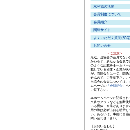
水利協の活動
会員制度について
会員紹介
関連サイト
よくいただく質問(FAQ
お問い合せ
＜ご注意＞
最近、当協会の会員でない
かわらず、あたかも会員で
のような記載をホームペー
載している団体・企業があ
が、当協会とは一切、関係
せんので、ご注意下さい。
当協会の会員については、
ムページの
「会員紹介」
ペ
ご覧下さい。
本ホームページに記載され
文書やグラフなどを無断使
いる団体・企業があります
用の際は必ず出典を明示し
い。あるいは、事前に当協
問い合わせ下さい。
【お問い合わせ】