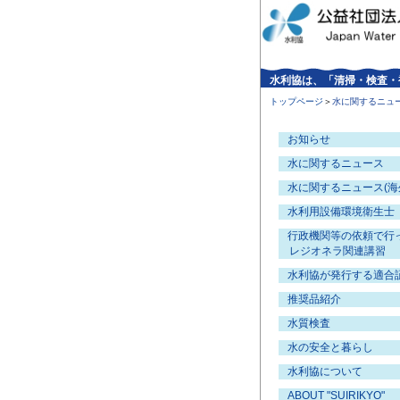
水利協は、「清掃・検査・
トップページ
＞
水に関するニュ
お知らせ
水に関するニュース
水に関するニュース(海
水利用設備環境衛生士
行政機関等の依頼で行
レジオネラ関連講習
水利協が発行する適合
推奨品紹介
水質検査
水の安全と暮らし
水利協について
ABOUT "SUIRIKYO"